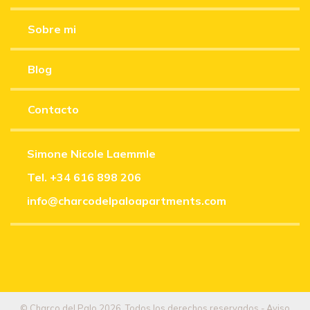
Sobre mi
Blog
Contacto
Simone Nicole Laemmle
Tel.
+34 616 898 206
info@charcodelpaloapartments.com
© Charco del Palo 2026. Todos los derechos reservados -
Aviso