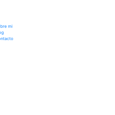
bre mi
og
ntacto